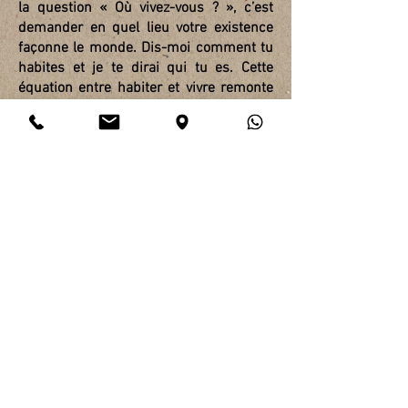
la question « Où vivez-vous ? », c’est
demander en quel lieu votre existence
façonne le monde. Dis-moi comment tu
habites et je te dirai qui tu es. Cette
équation entre habiter et vivre remonte
aux temps où le monde était encore
habitable et où les humains l’habitaient.
Habiter, c’était demeurer dans ses
propres traces, laisser la vie quotidienne
écrire les réseaux et les articulations de
sa biographie dans le paysage. Cette
écriture pouvait être inscrite dans la
pierre par des générations successives
ou reconstruite chaque saison des
pluies avec quelques roseaux et des
feuilles. Jamais la demeure n’était
achevée avant d’être occupée —
contrairement au logement
contemporain, qui se délabre dès le jour
même où il est prêt à être occupé. Une