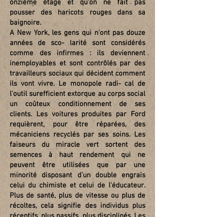
onzième étage et qu'on ne fait pas
pousser des haricots rouges dans sa
baignoire.
A New York, les gens qui n'ont pas douze
années de sco- larité sont considérés
comme des infirmes : ils deviennent
inemployables et sont contrôlés par des
travailleurs sociaux qui décident comment
ils vont vivre. Le monopole radi- cal de
l'outil surefficient extorque au corps social
un coûteux conditionnement de ses
clients. Les voitures produites par Ford
requièrent, pour être réparées, des
mécaniciens recyclés par ses soins. Les
faiseurs du miracle vert sortent des
semences à haut rendement qui ne
peuvent être utilisées que par une
minorité disposant d'un double engrais
celui du chimiste et celui de l'éducateur.
Plus de santé, plus de vitesse ou plus de
récoltes, cela signifie des individus plus
réceptifs, plus passifs, plus disciplinés. Les