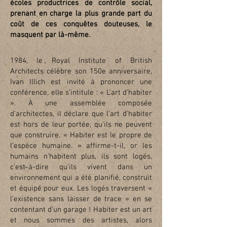
écoles productrices de contrôle social,
prenant en charge la plus grande part du
coût de ces conquêtes douteuses, le
masquent par là-même.
1984, le Royal Institute of British
Architects célèbre son 150e anniversaire,
Ivan Illich est invité à prononcer une
conférence, elle s’intitule : « L’art d’habiter
». À une assemblée composée
d’architectes, il déclare que l’art d’habiter
est hors de leur portée, qu’ils ne peuvent
que construire. « Habiter est le propre de
l’espèce humaine. » affirme-t-il, or les
humains n’habitent plus, ils sont logés,
c’est-à-dire qu’ils vivent dans un
environnement qui a été planifié, construit
et équipé pour eux. Les logés traversent «
l’existence sans laisser de trace » en se
contentant d’un garage ! Habiter est un art
et nous sommes des artistes, alors