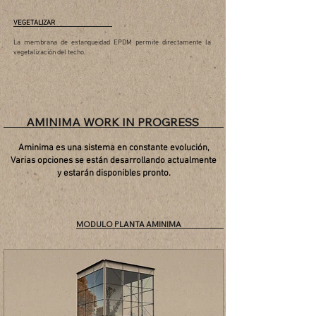
VEGETALIZAR
La membrana de estanqueidad EPDM permite directamente la
vegetalización del techo.
AMINIMA WORK IN PROGRESS
Aminima es una
sistema
en
constante
evolución,
Varias
opciones
se están desarrollando actualmente
y estarán disponibles pronto.
MODULO PLANTA AMINIMA