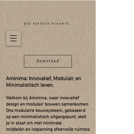
DES ESPACES VIVANTS
Download
Aminima: Innovatief, Modulair, en
Minimalistisch leven.
Welkom bij Aminima, waar innovatief
design en modulair bouwen samenkomen.
Ons modulaire bouwsysteem, gebaseerd
op een minimalistisch uitgangspunt, stelt
je in staat om met minimale
middelen en inspanning sfeervolle ruimtes