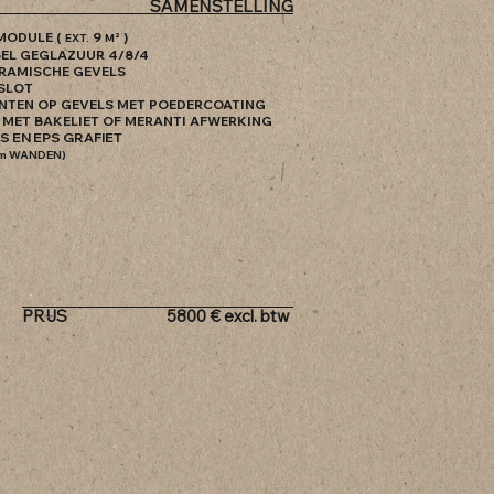
SAMENSTELLING
MODULE (
9
)
EXT.
M²
BEL GEGLAZUUR 4/8/4
ERAMISCHE GEVELS
 SLOT
ENTEN OP GEVELS MET POEDERCOATING
 MET BAKELIET OF MERANTI AFWERKING
IS EN EPS GRAFIET
cm WANDEN)
PRIJS
5800
€
excl. btw