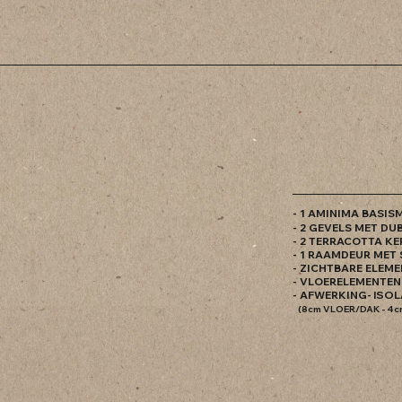
- 1 AMINIMA BASIS
- 2 GEVELS MET D
- 2 TERRACOTTA K
- 1 RAAMDEUR MET
- ZICHTBARE ELEM
- VLOERELEMENTEN
- AFWERKING
- ISO
(8cm VLOER/DAK - 4