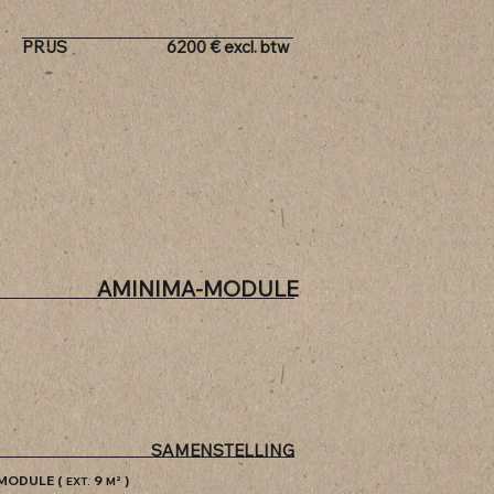
PRIJS
6200
€
excl. btw
AMINIMA-MODULE
SAMENSTELLING
SMODULE (
9
)
EXT.
M²