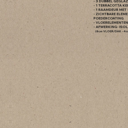
- 3 DUBBEL GEGLA
- 1 TERRACOTTA K
- 1 RAAMDEUR MET
- ZICHTBARE ELEM
POEDERCOATING
- VLOERELEMENTEN
- AFWERKING
- ISO
(8cm VLOER/DAK - 4