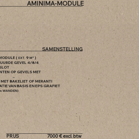
AMINIMA-MODULE
SAMENSTELLING
MODULE (
9
)
EXT.
M²
ZUURDE GEVEL 4/8/4
 SLOT
ENTEN OP GEVELS MET
 MET BAKELIET OF MERANTI
LATIE VAN BASIS EN EPS GRAFIET
cm WANDEN)
PRIJS
7000
€
excl. btw