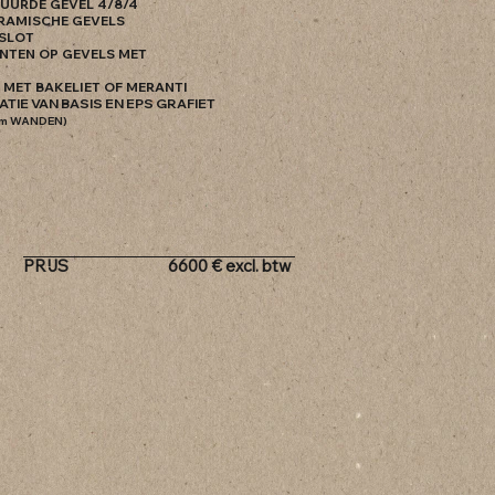
ZUURDE GEVEL 4/8/4
ERAMISCHE GEVELS
 SLOT
ENTEN OP GEVELS MET
 MET BAKELIET OF MERANTI
LATIE VAN BASIS EN EPS GRAFIET
cm WANDEN)
PRIJS
6600
€
excl. btw