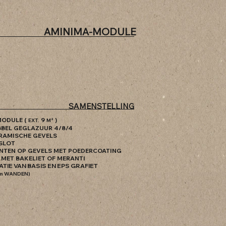
AMINIMA-MODULE
SAMENSTELLING
MODULE (
9
)
EXT.
M²
UBBEL GEGLAZUUR 4/8/4
ERAMISCHE GEVELS
 SLOT
ENTEN OP GEVELS MET POEDERCOATING
 MET BAKELIET OF MERANTI
LATIE VAN BASIS EN EPS GRAFIET
cm WANDEN)